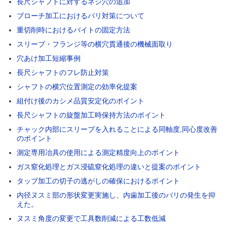
長尺シャフトに対するネジ穴の追加
ブローチ加工におけるバリ対策について
重切削時におけるバイトの固定方法
スリーブ・フランジ等の横穴貫通後の機械面取り
穴あけ加工短縮事例
長尺シャフトのフレ防止対策
シャフトの横穴位置測定の効率化提案
組付け後のカシメ品質安定化のポイント
長尺シャフトの旋盤加工時保持方法のポイント
チャック内部にスリーブを入れることによる同軸度,同心度改善
のポイント
測定専用冶具の使用による測定精度向上のポイント
ガス窒化処理とガス浸硫窒化処理の違いと提案のポイント
タップ加工の切子の逃がしの確保におけるポイント
内径ヌスミ部の形状変更実施し、内歯加工後のバリの発生を抑
えた。
ヌスミ角度の変更で工具数削減による工数低減