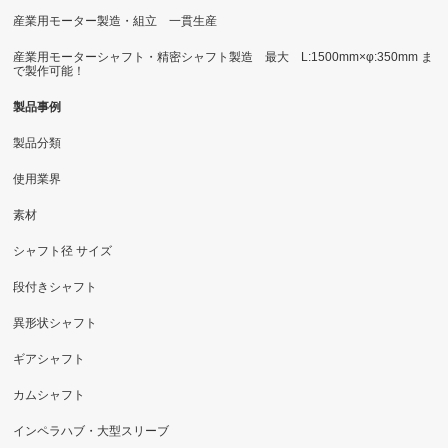
産業用モーター製造・組立 一貫生産
産業用モーターシャフト・精密シャフト製造 最大 L:1500mm×φ:350mm ま
で製作可能！
製品事例
製品分類
使用業界
素材
シャフト径 サイズ
段付きシャフト
異形状シャフト
ギアシャフト
カムシャフト
インペラハブ・大型スリーブ