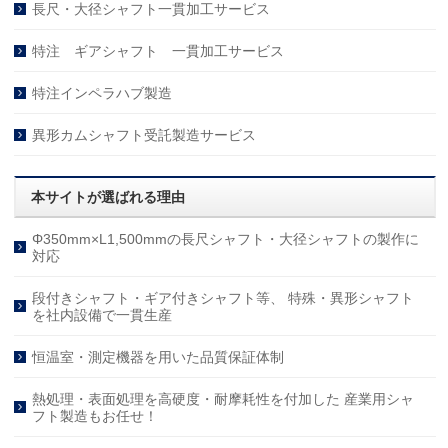
長尺・大径シャフト一貫加工サービス
特注 ギアシャフト 一貫加工サービス
特注インペラハブ製造
異形カムシャフト受託製造サービス
本サイトが選ばれる理由
Φ350mm×L1,500mmの長尺シャフト・大径シャフトの製作に
対応
段付きシャフト・ギア付きシャフト等、 特殊・異形シャフト
を社内設備で一貫生産
恒温室・測定機器を用いた品質保証体制
熱処理・表面処理を高硬度・耐摩耗性を付加した 産業用シャ
フト製造もお任せ！