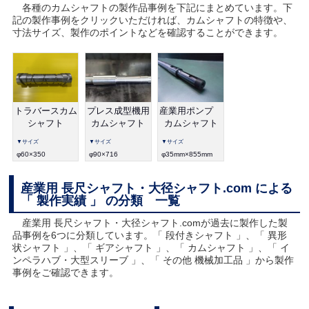
各種のカムシャフトの製作品事例を下記にまとめています。下
記の製作事例をクリックいただければ、カムシャフトの特徴や、
寸法サイズ、製作のポイントなどを確認することができます。
トラバースカム
プレス成型機用
産業用ポンプ
シャフト
カムシャフト
カムシャフト
▼サイズ
▼サイズ
▼サイズ
φ60×350
φ90×716
φ35mm×855mm
産業用 長尺シャフト・大径シャフト.com による
「 製作実績 」 の分類 一覧
産業用 長尺シャフト・大径シャフト.comが過去に製作した製
品事例を6つに分類しています。「 段付きシャフト 」、「 異形
状シャフト 」、「 ギアシャフト 」、「 カムシャフト 」、「 イ
ンペラハブ・大型スリーブ 」、「 その他 機械加工品 」から製作
事例をご確認できます。