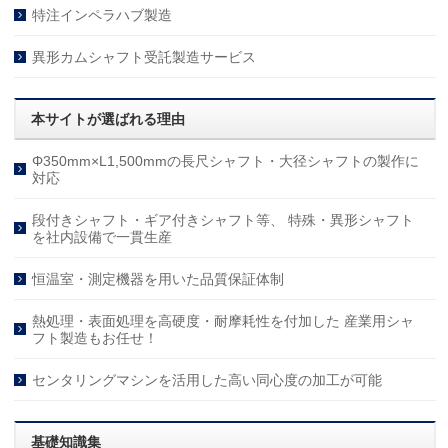
特注インペラハブ製造
異形カムシャフト受託製造サービス
本サイトが選ばれる理由
Φ350mm×L1,500mmの長尺シャフト・大径シャフトの製作に
対応
段付きシャフト・ギア付きシャフト等、 特殊・異形シャフト
を社内設備で一貫生産
恒温室・測定機器を用いた品質保証体制
熱処理・表面処理を高硬度・耐摩耗性を付加した 産業用シャ
フト製造もお任せ！
センタリングマシンを活用した高い同心度の加工が可能
基礎知識集